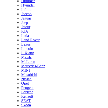
Hummer
Hyundai
Infiniti
Jaecoo
Jaguar
Jeep
Jetour
KIA
Lada
Land Rover
Lexus
Lincoln
LiXiang
Mazda
McLaren
Mercedes-Benz
MINI
Mitsubishi
Nissan
Opel
Peugeot
Porsche
Renault
SEAT
Skoda