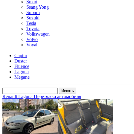
Smart
Ssang Yong
Subaru
Suzuki
Tesla
Toyota
Volkswagen
Volvo
Voyah
Captur
Duster
Fluence
Laguna
Megane
Renault Laguna Перетяжка автомобиля