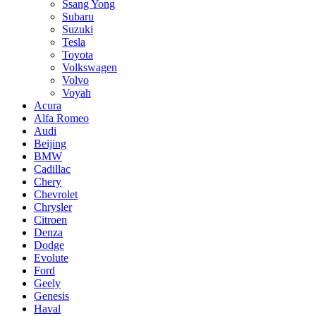
Ssang Yong
Subaru
Suzuki
Tesla
Toyota
Volkswagen
Volvo
Voyah
Acura
Alfa Romeo
Audi
Beijing
BMW
Cadillac
Chery
Chevrolet
Chrysler
Citroen
Denza
Dodge
Evolute
Ford
Geely
Genesis
Haval