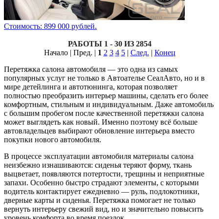
Стоимость: 899 000 рублей.
РАБОТЫ 1 - 30 ИЗ 2854
Начало | Пред. |
1
2
3
4
5
|
След.
|
Конец
Перетяжка салона автомобиля — это одна из самых
популярных услуг не только в Автоателье СеалАвто, но и в
мире детейлинга и автотюнинга, которая позволяет
полностью преобразить интерьер машины, сделать его более
комфортным, стильным и индивидуальным. Даже автомобиль
с большим пробегом после качественной перетяжки салона
может выглядеть как новый. Именно поэтому всё больше
автовладельцев выбирают обновление интерьера вместо
покупки нового автомобиля.
В процессе эксплуатации автомобиля материалы салона
неизбежно изнашиваются: сиденья теряют форму, ткань
выцветает, появляются потертости, трещины и неприятные
запахи. Особенно быстро страдают элементы, с которыми
водитель контактирует ежедневно — руль, подлокотники,
дверные карты и сиденья. Перетяжка помогает не только
вернуть интерьеру свежий вид, но и значительно повысить
уровень комфорта во время поездок.