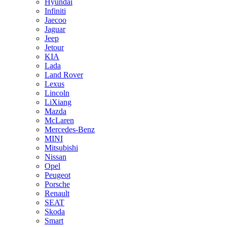
Hyundai
Infiniti
Jaecoo
Jaguar
Jeep
Jetour
KIA
Lada
Land Rover
Lexus
Lincoln
LiXiang
Mazda
McLaren
Mercedes-Benz
MINI
Mitsubishi
Nissan
Opel
Peugeot
Porsche
Renault
SEAT
Skoda
Smart