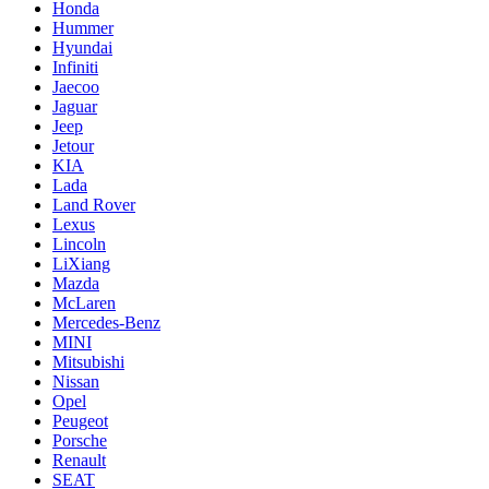
Honda
Hummer
Hyundai
Infiniti
Jaecoo
Jaguar
Jeep
Jetour
KIA
Lada
Land Rover
Lexus
Lincoln
LiXiang
Mazda
McLaren
Mercedes-Benz
MINI
Mitsubishi
Nissan
Opel
Peugeot
Porsche
Renault
SEAT