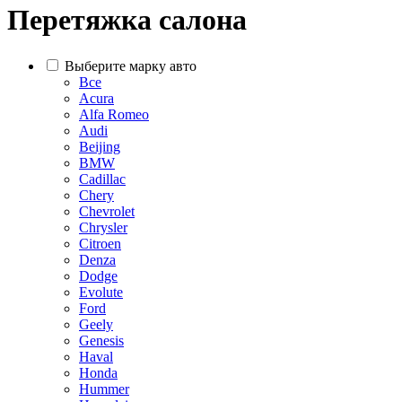
Перетяжка салона
Выберите марку авто
Все
Acura
Alfa Romeo
Audi
Beijing
BMW
Cadillac
Chery
Chevrolet
Chrysler
Citroen
Denza
Dodge
Evolute
Ford
Geely
Genesis
Haval
Honda
Hummer