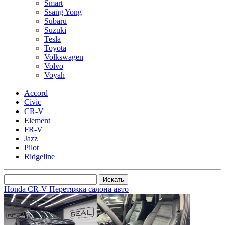
Smart
Ssang Yong
Subaru
Suzuki
Tesla
Toyota
Volkswagen
Volvo
Voyah
Accord
Civic
CR-V
Element
FR-V
Jazz
Pilot
Ridgeline
Honda CR-V Перетяжка салона авто