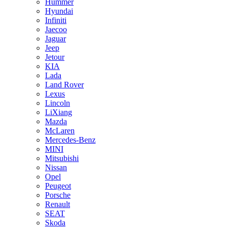
Hummer
Hyundai
Infiniti
Jaecoo
Jaguar
Jeep
Jetour
KIA
Lada
Land Rover
Lexus
Lincoln
LiXiang
Mazda
McLaren
Mercedes-Benz
MINI
Mitsubishi
Nissan
Opel
Peugeot
Porsche
Renault
SEAT
Skoda