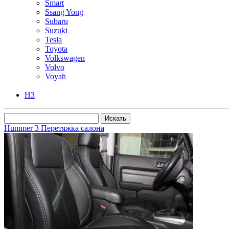
Smart
Ssang Yong
Subaru
Suzuki
Tesla
Toyota
Volkswagen
Volvo
Voyah
H3
Hummer 3 Перетяжка салона