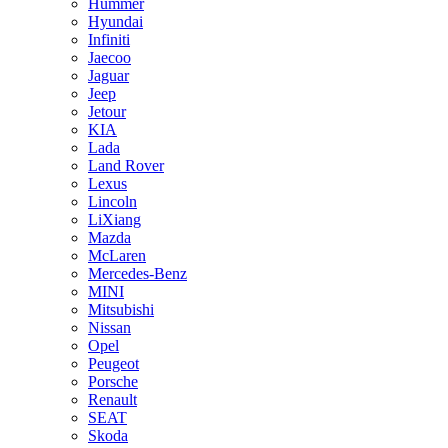
Hummer
Hyundai
Infiniti
Jaecoo
Jaguar
Jeep
Jetour
KIA
Lada
Land Rover
Lexus
Lincoln
LiXiang
Mazda
McLaren
Mercedes-Benz
MINI
Mitsubishi
Nissan
Opel
Peugeot
Porsche
Renault
SEAT
Skoda