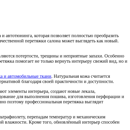
а и автотюнинга, которая позволяет полностью преобразить
чественной перетяжки салона может выглядеть как новый.
вляются потертости, трещины и неприятные запахи. Особенно
етяжка помогает не только вернуть интерьеру свежий вид, но и
жа и автомобильные ткани
. Натуральная кожа считается
тернативой благодаря своей практичности и доступности.
ют элементы интерьера, создают новые лекала,
дование для выполнения пошива, изготовления перфорации и
нно поэтому профессиональная перетяжка выглядит
ьтрафиолету, перепадам температур и механическим
ой влажности. Кроме того, обновлённый интерьер способен