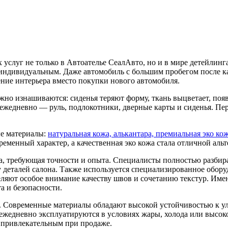
услуг не только в Автоателье СеалАвто, но и в мире детейлинг
индивидуальным. Даже автомобиль с большим пробегом после ка
ние интерьера вместо покупки нового автомобиля.
жно изнашиваются: сиденья теряют форму, ткань выцветает, поя
ежедневно — руль, подлокотники, дверные карты и сиденья. Пер
ые материалы:
натуральная кожа, алькантара, премиальная эко ко
ременный характер, а качественная эко кожа стала отличной аль
а, требующая точности и опыта. Специалисты полностью разбира
деталей салона. Также используется специализированное обору
ляют особое внимание качеству швов и сочетанию текстур. Име
а и безопасности.
. Современные материалы обладают высокой устойчивостью к ул
ежедневно эксплуатируются в условиях жары, холода или высок
 привлекательным при продаже.