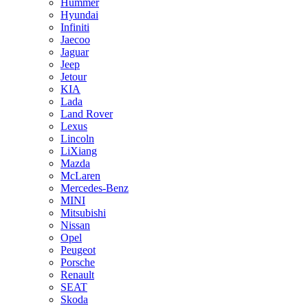
Hummer
Hyundai
Infiniti
Jaecoo
Jaguar
Jeep
Jetour
KIA
Lada
Land Rover
Lexus
Lincoln
LiXiang
Mazda
McLaren
Mercedes-Benz
MINI
Mitsubishi
Nissan
Opel
Peugeot
Porsche
Renault
SEAT
Skoda