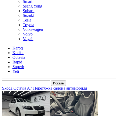
Smart
Ssang Yong
Subaru
Suzuki
Tesla
Toyota
Volkswagen
Volvo
Voyah
Karoq
Kodiaq
Octavia
Rapid
Superb
Yeti
Skoda Octavia A7 Перетяжка салона автомобиля