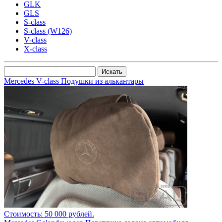
GLK
GLS
S-class
S-class (W126)
V-class
X-class
Mercedes V-class Подушки из алькантары
Стоимость: 50 000 рублей.