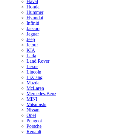
Haval
Honda
Hummer
Hyundai
Infiniti
Jaecoo
Jaguar
Jeep
Jetour
KIA
Lada
Land Rover
Lexus
Lincoln
LiXiang
Mazda
McLaren
Mercedes-Benz
MINI
Mitsubishi
Nissan
Opel
Peugeot
Porsche
Renault