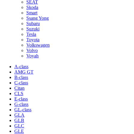
SEAT
Skoda
Smart
Ssang Yong
Subaru
Suzuki
Tesla
Toyota
Volkswagen
Volvo
Voyah
A-class
AMG GT
B-class
C-class
Citan
CLS
E-class
G-class
GL-class
GLA
GLB
GLC
GLE