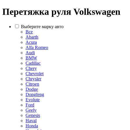
Перетяжка руля Volkswagen
Выберите марку авто
Все
Abarth
Acura
Alfa Romeo
Audi
BMW
Cadillac
Chery
Chevrolet
Chrysler
Citroen
Dodge
Dongfeng
Evolute
Ford
Geely
Genesis
Haval
Honda