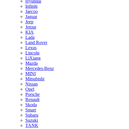
Hyundai
Infiniti
Jaecoo
Jaguar
Jeep
Jetour
KIA
Lada
Land Rover
Lexus
Lincoln
LiXiang
Mazda
Mercedes-Benz
MINI
Mitsubishi
Nissan
Opel
Porsche
Renault
Skoda
Smart
Subaru
Suzuki
TANK