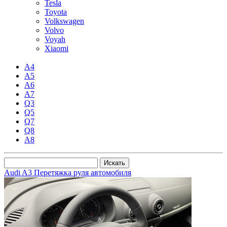
Tesla
Toyota
Volkswagen
Volvo
Voyah
Xiaomi
A4
A5
A6
A7
Q3
Q5
Q7
Q8
А8
Audi A3 Перетяжка руля автомобиля