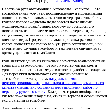
Начало | Пред. |
1
2
|
След.
|
Конец
Перетяжка руля автомобиля в Автоателье СеалАвто — это
востребованная услуга по восстановлению и модернизации
одного из самых важных элементов интерьера автомобиля.
Рулевое колесо ежедневно подвергается постоянному
механическому воздействию, поэтому со временем его
поверхность изнашивается: появляются потертости, трещины,
выцветание, скольжение материала и потеря первоначального
внешнего вида. Профессиональная перетяжка рулевого
колеса позволяет не только вернуть рулю эстетичность, но и
значительно улучшить комфорт и тактильные ощущения во
время управления автомобилем.
Руль является одним из ключевых элементов взаимодействия
водителя с автомобилем, поэтому качество материалов и
уровень исполнения напрямую влияют на удобство вождения.
Для перетяжки используются специализированные
автомобильные материалы:
натуральная кожа,
перфорированная кожа, алькантара и эко кожа премиального
качества специально созданная для выполнения работ по
перешиву рулевого колеса
. Каждый материал подбирается с
учётом пожеланий владельца, стиля интерьера и особенностей
эксплуатации автомобиля.
Автомобильная натуральная кожа остаётся наиболее