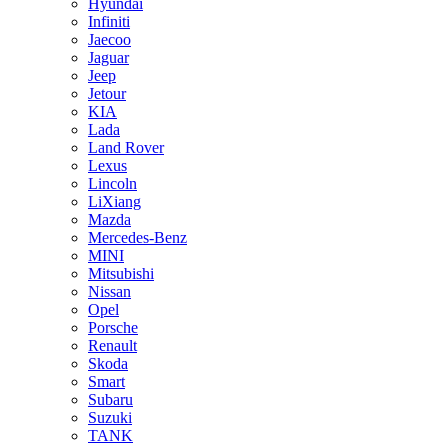
Hyundai
Infiniti
Jaecoo
Jaguar
Jeep
Jetour
KIA
Lada
Land Rover
Lexus
Lincoln
LiXiang
Mazda
Mercedes-Benz
MINI
Mitsubishi
Nissan
Opel
Porsche
Renault
Skoda
Smart
Subaru
Suzuki
TANK