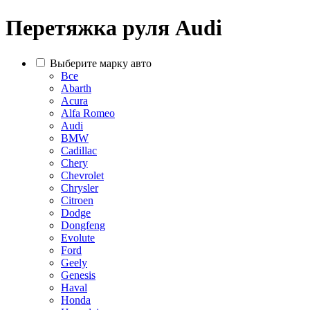
Перетяжка руля Audi
Выберите марку авто
Все
Abarth
Acura
Alfa Romeo
Audi
BMW
Cadillac
Chery
Chevrolet
Chrysler
Citroen
Dodge
Dongfeng
Evolute
Ford
Geely
Genesis
Haval
Honda