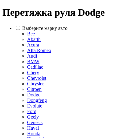
Перетяжка руля Dodge
Выберите марку авто
Все
Abarth
Acura
Alfa Romeo
Audi
BMW
Cadillac
Chery
Chevrolet
Chrysler
Citroen
Dodge
Dongfeng
Evolute
Ford
Geely
Genesis
Haval
Honda