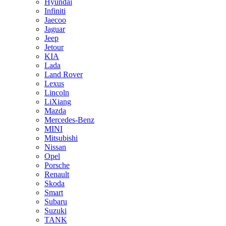
Hyundai
Infiniti
Jaecoo
Jaguar
Jeep
Jetour
KIA
Lada
Land Rover
Lexus
Lincoln
LiXiang
Mazda
Mercedes-Benz
MINI
Mitsubishi
Nissan
Opel
Porsche
Renault
Skoda
Smart
Subaru
Suzuki
TANK