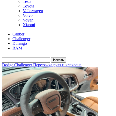
Tesla
Toyota
Volkswagen
Volvo
Voyah
Xiaomi
Caliber
Challenger
Durango
RAM
Dodge Challenger Перетяжка руля и клаксона