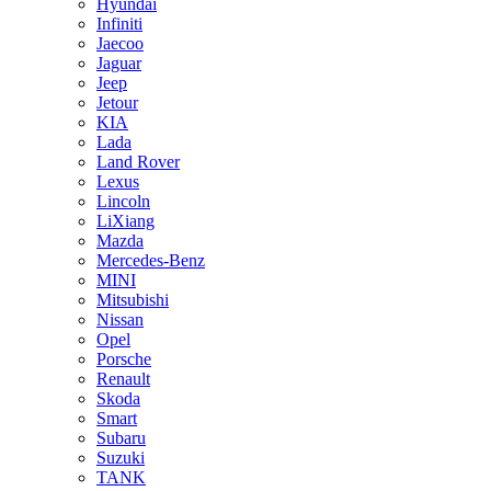
Hyundai
Infiniti
Jaecoo
Jaguar
Jeep
Jetour
KIA
Lada
Land Rover
Lexus
Lincoln
LiXiang
Mazda
Mercedes-Benz
MINI
Mitsubishi
Nissan
Opel
Porsche
Renault
Skoda
Smart
Subaru
Suzuki
TANK