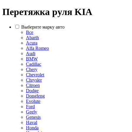
Перетяжка руля KIA
Выберите марку авто
Все
Abarth
Acura
Alfa Romeo
Audi
BMW
Cadillac
Chery
Chevrolet
Chrysler
Citroen
Dodge
Dongfeng
Evolute
Ford
Geely
Genesis
Haval
Honda