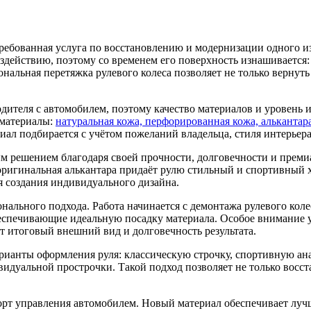
ребованная услуга по восстановлению и модернизации одного и
здействию, поэтому со временем его поверхность изнашивается:
нальная перетяжка рулевого колеса позволяет не только вернуть
одителя с автомобилем, поэтому качество материалов и уровень
 материалы:
натуральная кожа, перфорированная кожа, алькантара
иал подбирается с учётом пожеланий владельца, стиля интерьер
ым решением благодаря своей прочности, долговечности и прем
оригинальная алькантара придаёт рулю стильный и спортивный х
я создания индивидуального дизайна.
нального подхода. Работа начинается с демонтажа рулевого коле
еспечивающие идеальную посадку материала. Особое внимание у
 итоговый внешний вид и долговечность результата.
рианты оформления руля: классическую строчку, спортивную ан
идуальной прострочки. Такой подход позволяет не только восст
рт управления автомобилем. Новый материал обеспечивает лучш