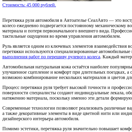
Стоимость: 45 000 рублей.
Перетяжка руля автомобиля в Автоателье СеалАвто — это вост
колесо ежедневно подвергается постоянному механическому во
материала и потеря первоначального внешнего вида. Профессио
тактильные ощущения во время управления автомобилем.
Руль является одним из ключевых элементов взаимодействия в
перетяжки используются специализированные автомобильные
выполнения работ по перешиву рулевого колеса
. Каждый матер
Автомобильная натуральная кожа остаётся наиболее популярн
улучшенное сцепление и комфорт при длительных поездках, а 
возможно комбинирование нескольких материалов и цветов дл
Процесс перетяжки руля требует высокой точности и профессио
поверхности специалисты создают индивидуальные лекала, об
натяжению материала, поскольку именно эти детали формируют
Современные технологии позволяют реализовать различные ва
а также декоративные элементы в виде цветной нити или индив
дизайнерского интерьера автомобиля.
Помимо эстетики, перетяжка руля значительно повышает комфо