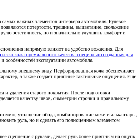
з самых важных элементов интерьера автомобиля. Рулевое
 появляются потертости, трещины, выцветание, скольжение
 рулю эстетичность, но и значительно улучшить комфорт и
 исполнения напрямую влияют на удобство вождения. Для
 и эко кожа премиального качества специально созданная для
а и особенностей эксплуатации автомобиля.
иальному внешнему виду. Перфорированная кожа обеспечивает
арактер, а также создаёт приятные тактильные ощущения. Еще
са и удаления старого покрытия. После подготовки
деляется качеству швов, симметрии строчки и правильному
атомию, утолщение обода, комбинирование кожи и алькантары,
ановить руль, но и сделать его полноценным элементом
ее сцепление с руками, делает руль более приятным на ощупь