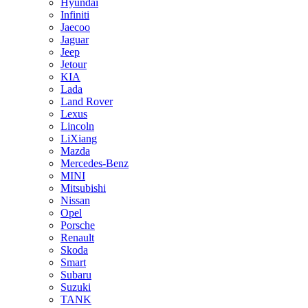
Hyundai
Infiniti
Jaecoo
Jaguar
Jeep
Jetour
KIA
Lada
Land Rover
Lexus
Lincoln
LiXiang
Mazda
Mercedes-Benz
MINI
Mitsubishi
Nissan
Opel
Porsche
Renault
Skoda
Smart
Subaru
Suzuki
TANK