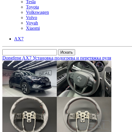
Tesla
Toyota
Volkswagen
Volvo
Voyah
Xiaomi
AX7
Dongfeng AX7 Установка подогрева и перетяжка руля