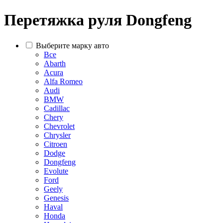
Перетяжка руля Dongfeng
Выберите марку авто
Все
Abarth
Acura
Alfa Romeo
Audi
BMW
Cadillac
Chery
Chevrolet
Chrysler
Citroen
Dodge
Dongfeng
Evolute
Ford
Geely
Genesis
Haval
Honda