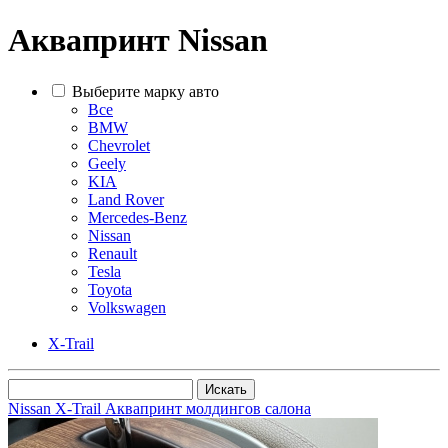
Аквапринт Nissan
Выберите марку авто
Все
BMW
Chevrolet
Geely
KIA
Land Rover
Mercedes-Benz
Nissan
Renault
Tesla
Toyota
Volkswagen
X-Trail
Nissan X-Trail Аквапринт молдингов салона