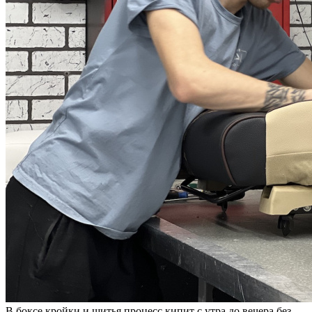
В боксе кройки и шитья процесс кипит с утра до вечера без